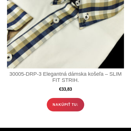
30005-DRP-3 Elegantná dámska košeľa – SLIM
FIT STRIH.
€
33,83
NAKÚPIŤ TU: