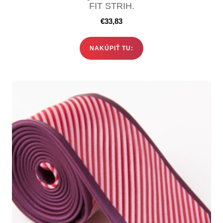
FIT STRIH.
€
33,83
NAKÚPIŤ TU: