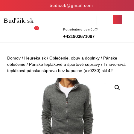
Skip
budicek@gmail.com
to
content
Open
Buďšik.sk
Skip
Button
to
0
Potrebujete pomôcť?
Login
shopping
content
+421903671087
/
cart
Register
Domov
/
Heureka.sk
/
Oblečenie, obuv a doplnky
/
Pánske
oblečenie
/
Pánske teplákové a športové súpravy
/ Tmavo-sivá
tepláková pánska súprava bez kapucne (ax0230) skl.42