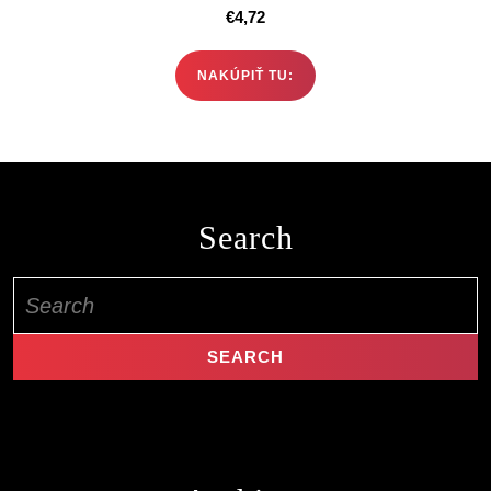
€
4,72
NAKÚPIŤ TU:
Search
Search
for: