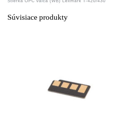
Stierka OPC valca (WB) Lexmark T-420/430
Súvisiace produkty