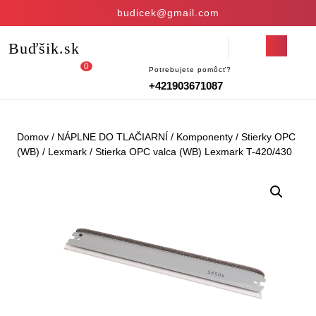
Skip
budicek@gmail.com
to
content
Open
Buďšik.sk
Skip
Button
to
0
Potrebujete pomôcť?
Login
shopping
content
+421903671087
/
cart
Register
Domov
/
NÁPLNE DO TLAČIARNÍ
/
Komponenty
/
Stierky OPC
(WB)
/
Lexmark
/ Stierka OPC valca (WB) Lexmark T-420/430