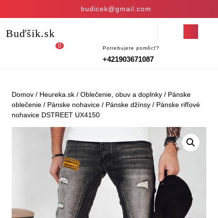
Skip
budicek@gmail.com
to
content
Open
Buďšik.sk
Skip
Button
to
0
Potrebujete pomôcť?
Login
shopping
content
+421903671087
/
cart
Register
Domov
/
Heureka.sk
/
Oblečenie, obuv a doplnky
/
Pánske
oblečenie
/
Pánske nohavice
/
Pánske džínsy
/ Pánske rifľové
nohavice DSTREET UX4150