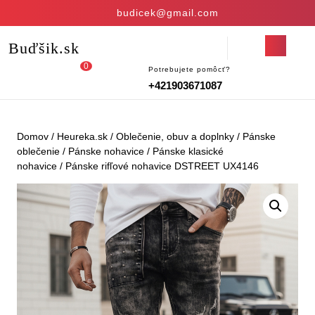
Skip
budicek@gmail.com
to
content
Open
Buďšik.sk
Skip
Button
to
0
Potrebujete pomôcť?
Login
shopping
content
+421903671087
/
cart
Register
Domov
/
Heureka.sk
/
Oblečenie, obuv a doplnky
/
Pánske
oblečenie
/
Pánske nohavice
/
Pánske klasické
nohavice
/ Pánske rifľové nohavice DSTREET UX4146