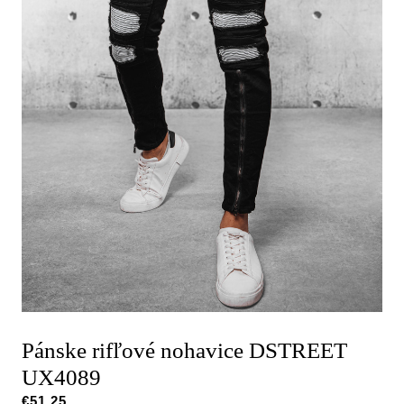
Pánske rifľové nohavice DSTREET
UX4089
€
51,25