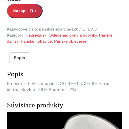
Nakúpiť TU:
Katalógové číslo:
panskaelegancia-128541_1593
Kategórií:
Heureka.sk
,
Oblečenie, obuv a doplnky
,
Pánske
džínsy
,
Pánske nohavice
,
Pánske oblečenie
Popis
Popis
Pánske rifľové nohavice DSTREET UX4089 Farba:
čierna Bavlna: 98% Spandex: 2%
Súvisiace produkty