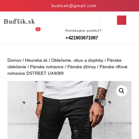
Skip
budicek@gmail.com
to
content
Open
Buďšik.sk
Skip
Button
to
0
Potrebujete pomôcť?
Login
shopping
content
+421903671087
/
cart
Register
Domov
/
Heureka.sk
/
Oblečenie, obuv a doplnky
/
Pánske
oblečenie
/
Pánske nohavice
/
Pánske džínsy
/ Pánske rifľové
nohavice DSTREET UX4089