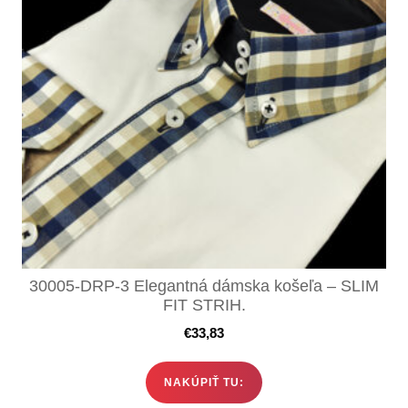
30005-DRP-3 Elegantná dámska košeľa – SLIM
FIT STRIH.
€
33,83
NAKÚPIŤ TU: