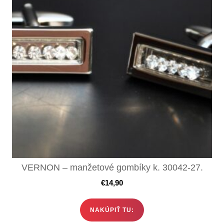
VERNON – manžetové gombíky k. 30042-27.
€
14,90
NAKÚPIŤ TU: