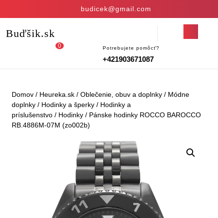
Skip
budicek@gmail.com
to
content
Open
Buďšik.sk
Skip
Button
to
0
Potrebujete pomôcť?
Login
shopping
content
+421903671087
/
cart
Register
Domov
/
Heureka.sk
/
Oblečenie, obuv a doplnky
/
Módne
doplnky
/
Hodinky a šperky
/
Hodinky a
príslušenstvo
/
Hodinky
/ Pánske hodinky ROCCO BAROCCO
RB.4886M-07M (zo002b)