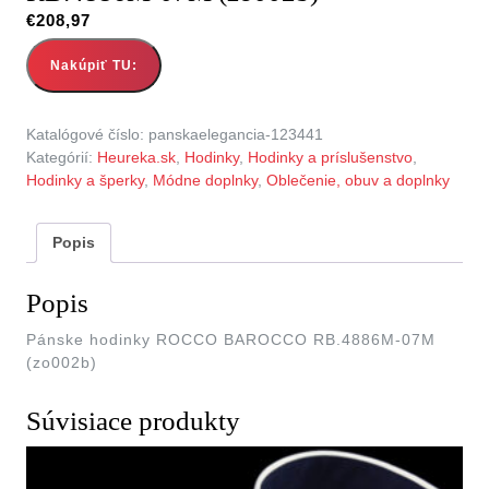
€
208,97
Nakúpiť TU:
Katalógové číslo:
panskaelegancia-123441
Kategórií:
Heureka.sk
,
Hodinky
,
Hodinky a príslušenstvo
,
Hodinky a šperky
,
Módne doplnky
,
Oblečenie, obuv a doplnky
Popis
Popis
Pánske hodinky ROCCO BAROCCO RB.4886M-07M
(zo002b)
Súvisiace produkty