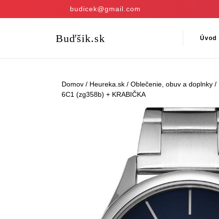
Skip
budicek@gmail.com
to
content
Skip
Buďšik.sk
Úvod
to
content
Domov
/
Heureka.sk
/
Oblečenie, obuv a doplnky
/
6C1 (zg358b) + KRABIČKA