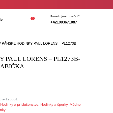
Login
shopping
Potrebujete pomôcť?
0
lo
+421903671087
/
cart
Register
/ PÁNSKE HODINKY PAUL LORENS – PL1273B-
 PAUL LORENS – PL1273B-
KRABIČKA
cia-125651
,
Hodinky a príslušenstvo
,
Hodinky a šperky
,
Módne
lnky