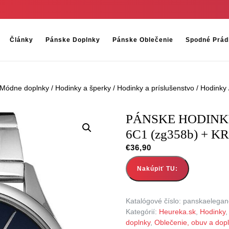
Články
Pánske Doplnky
Pánske Oblečenie
Spodné Prád
Módne doplnky
/
Hodinky a šperky
/
Hodinky a príslušenstvo
/
Hodinky
PÁNSKE HODINKY
6C1 (zg358b) + 
€
36,90
Nakúpiť TU:
Katalógové číslo:
panskaelegan
Kategórií:
Heureka.sk
,
Hodinky
doplnky
,
Oblečenie, obuv a dop