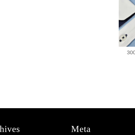
30
hives
Meta