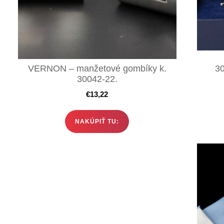
VERNON – manžetové gombíky k.
30
30042-22.
€
13,22
NAKÚPIŤ TU: