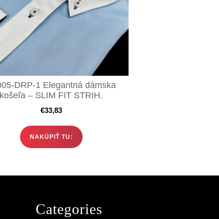
005-DRP-1 Elegantná dámska
košeľa – SLIM FIT STRIH.
€
33,83
NAKÚPIŤ TU:
Categories