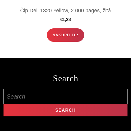
Čip Dell 1320 Yellow, 2 000 pages, žltá
€
1,28
NAKÚPIŤ TU:
Search
Search
for: