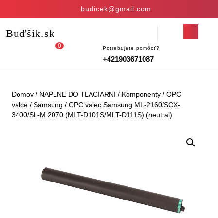
Skip
budicek@gmail.com
to
content
Open
Buďšik.sk
Skip
Button
to
0
Potrebujete pomôcť?
Login
shopping
content
+421903671087
/
cart
Register
Domov
/
NÁPLNE DO TLAČIARNÍ
/
Komponenty
/
OPC
valce
/
Samsung
/ OPC valec Samsung ML-2160/SCX-
3400/SL-M 2070 (MLT-D101S/MLT-D111S) (neutral)