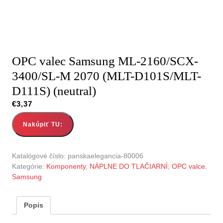
OPC valec Samsung ML-2160/SCX-
3400/SL-M 2070 (MLT-D101S/MLT-
D111S) (neutral)
€
3,37
Nakúpiť TU:
Katalógové číslo:
panskaelegancia-80006
Kategórie:
Komponenty
,
NÁPLNE DO TLAČIARNÍ
,
OPC valce
,
Samsung
Popis