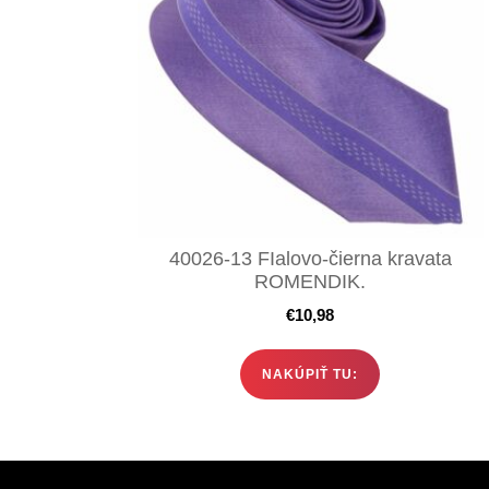
40026-13 FIalovo-čierna kravata
ROMENDIK.
€
10,98
NAKÚPIŤ TU: