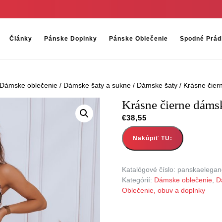
Články
Pánske Doplnky
Pánske Oblečenie
Spodné Prád
Dámske oblečenie
/
Dámske šaty a sukne
/
Dámske šaty
/ Krásne čier
Krásne čierne dáms
€
38,55
Nakúpiť TU:
Katalógové číslo:
panskaelegan
Kategórií:
Dámske oblečenie
,
D
Oblečenie, obuv a doplnky