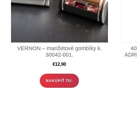
VERNON – manžetové gombíky k.
40
30042-001.
ADRI
€
12,90
NAKÚPIŤ TU: