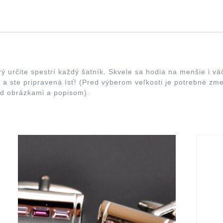
určite spestrí každý šatník. Skvele sa hodia na menšie i väčš
v a ste pripravená ísť! (Pred výberom veľkosti je potrebné z
od obrázkami a popisom).