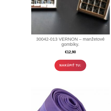
30042-013 VERNON – manžetové
gombíky.
€
12,90
NAKÚPIŤ TU: