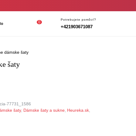
Login
shopping
Potrebujete pomôcť?
0
lo
+421903671087
/
cart
Register
ne dámske šaty
ke šaty
cia-77731_1586
ámske šaty
,
Dámske šaty a sukne
,
Heureka.sk
,