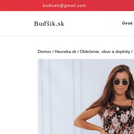
Skip
budicek@gmail.com
to
content
Skip
Buďšik.sk
Úvod
to
content
Domov
/
Heureka.sk
/
Oblečenie, obuv a doplnky
/