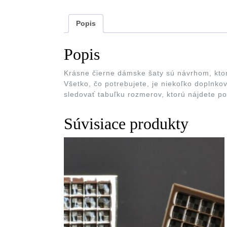
Popis
Popis
Krásne čierne dámske šaty sú návrhom, ktorý 
Všetko, čo potrebujete, je niekoľko doplnko
sledovať tabuľku rozmerov, ktorú nájdete p
Súvisiace produkty