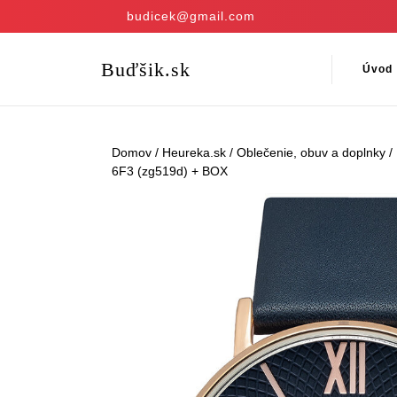
Skip
budicek@gmail.com
to
content
Skip
Buďšik.sk
Úvod
to
content
Domov
/
Heureka.sk
/
Oblečenie, obuv a doplnky
/
6F3 (zg519d) + BOX