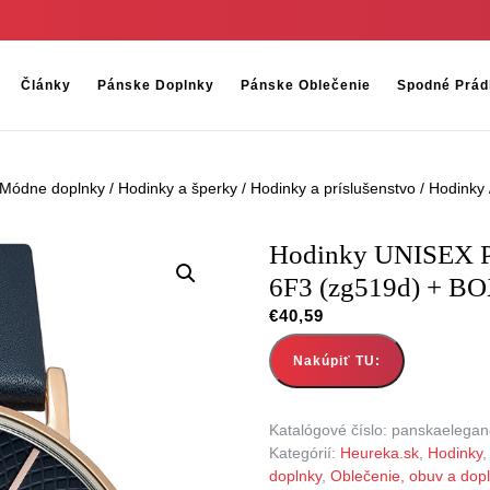
Články
Pánske Doplnky
Pánske Oblečenie
Spodné Prád
Módne doplnky
/
Hodinky a šperky
/
Hodinky a príslušenstvo
/
Hodinky
Hodinky UNISEX 
6F3 (zg519d) + B
€
40,59
Nakúpiť TU:
Katalógové číslo:
panskaelegan
Kategórií:
Heureka.sk
,
Hodinky
doplnky
,
Oblečenie, obuv a dop