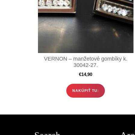
VERNON – manžetové gombíky k.
30042-27.
€
14,90
NAKÚPIŤ TU: