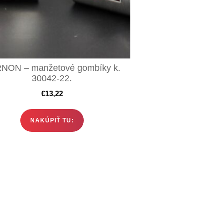
NON – manžetové gombíky k.
30042-22.
€
13,22
NAKÚPIŤ TU: