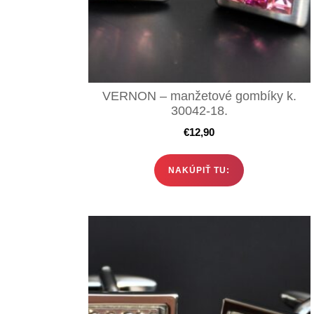
VERNON – manžetové gombíky k.
30042-18.
€
12,90
NAKÚPIŤ TU: