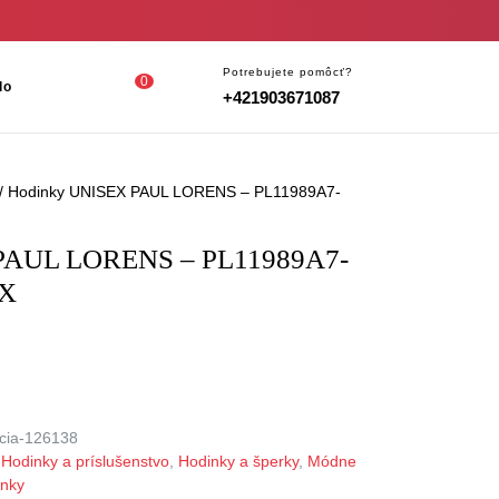
Login
shopping
Potrebujete pomôcť?
0
lo
+421903671087
/
cart
Register
/ Hodinky UNISEX PAUL LORENS – PL11989A7-
PAUL LORENS – PL11989A7-
OX
cia-126138
,
Hodinky a príslušenstvo
,
Hodinky a šperky
,
Módne
lnky