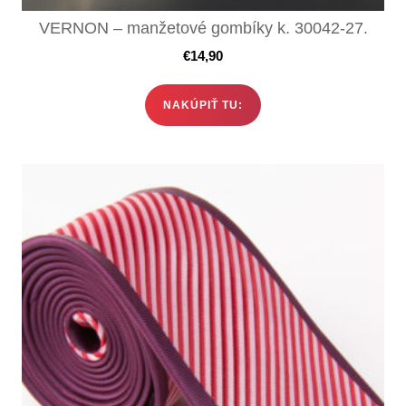
VERNON – manžetové gombíky k. 30042-27.
€
14,90
NAKÚPIŤ TU: