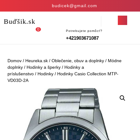
Skip
budicek@gmail.com
to
content
Open
Buďšik.sk
Skip
Button
to
0
Potrebujete pomôcť?
Login
shopping
content
+421903671087
/
cart
Register
Domov
/
Heureka.sk
/
Oblečenie, obuv a doplnky
/
Módne
doplnky
/
Hodinky a šperky
/
Hodinky a
príslušenstvo
/
Hodinky
/ Hodinky Casio Collection MTP-
VD03D-2A