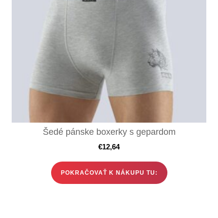
Šedé pánske boxerky s gepardom
€
12,64
POKRAČOVAŤ K NÁKUPU TU: