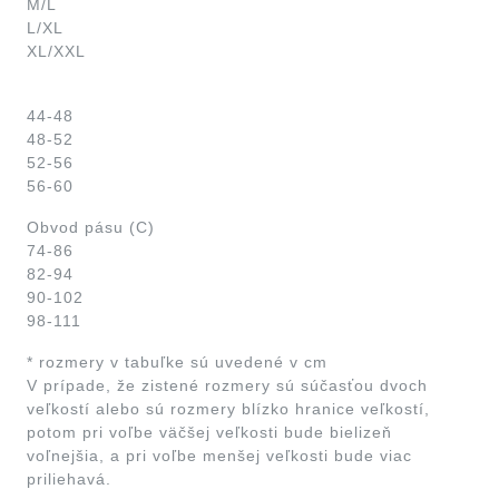
M/L
L/XL
XL/XXL
44-48
48-52
52-56
56-60
Obvod pásu (C)
74-86
82-94
90-102
98-111
* rozmery v tabuľke sú uvedené v cm
V prípade, že zistené rozmery sú súčasťou dvoch
veľkostí alebo sú rozmery blízko hranice veľkostí,
potom pri voľbe väčšej veľkosti bude bielizeň
voľnejšia, a pri voľbe menšej veľkosti bude viac
priliehavá.