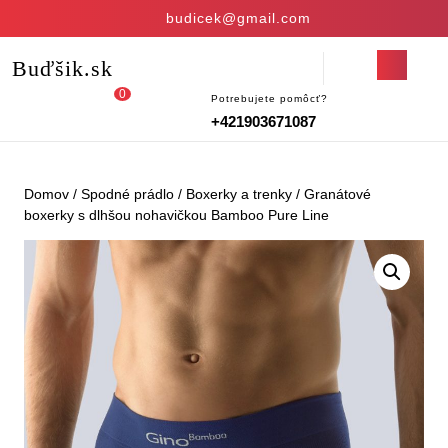
Skip
budicek@gmail.com
to
content
Open
Buďšik.sk
Skip
Button
to
0
Potrebujete pomôcť?
Login
shopping
content
+421903671087
/
cart
Register
Domov
/
Spodné prádlo
/
Boxerky a trenky
/ Granátové
boxerky s dlhšou nohavičkou Bamboo Pure Line