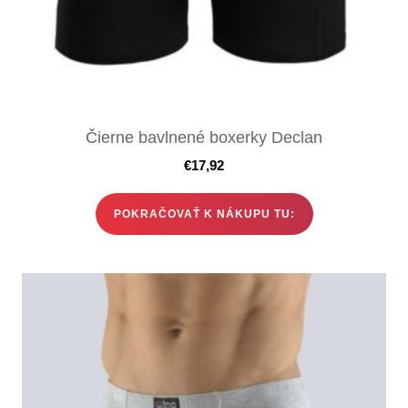
Čierne bavlnené boxerky Declan
€
17,92
POKRAČOVAŤ K NÁKUPU TU: