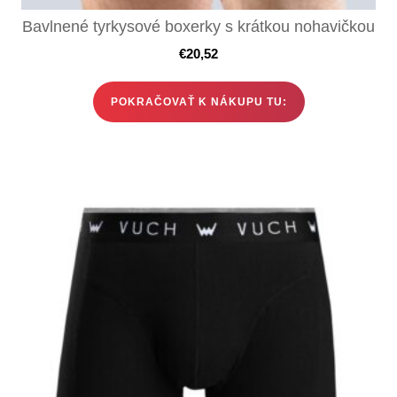
Bavlnené tyrkysové boxerky s krátkou nohavičkou
€
20,52
POKRAČOVAŤ K NÁKUPU TU: