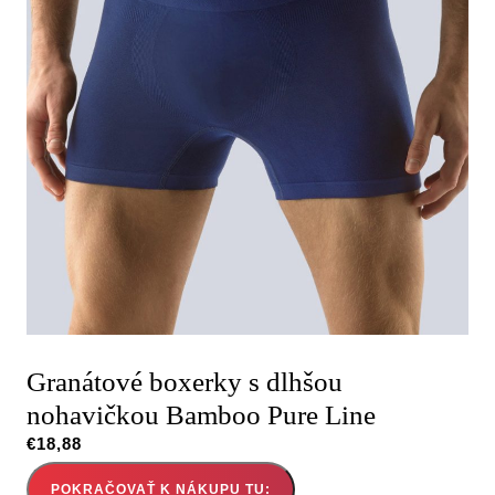
Granátové boxerky s dlhšou
nohavičkou Bamboo Pure Line
€
18,88
POKRAČOVAŤ K NÁKUPU TU: