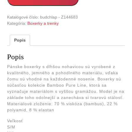
Katalógové číslo:
budchlap - Z144683
Kategória:
Boxerky a trenky
Popis
Popis
Pánske boxerky s dlhšou nohavicou sú vyrobené z
kvalitného, jemného a pohodlného materiálu, vďaka
čomu sú vhodné na každodenné nosenie. Boxerky sú
súčasťou kolekcie Bamboo Pure Line, ktorá sa
vyznačuje materiálom s vyššou gramážou. Model je na
základe toho odolnejší a zanecháva si tvarovú stálosť.
Materiálové zloženie: 70 % viskóza (bambus), 22 %
polyamid, 8 % elastan
Veľkosť
S/M