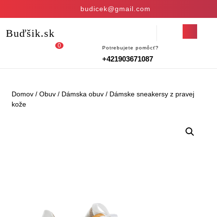
Skip
budicek@gmail.com
to
content
Open
Buďšik.sk
Skip
Button
to
0
Potrebujete pomôcť?
Login
shopping
content
+421903671087
/
cart
Register
Domov
/
Obuv
/
Dámska obuv
/ Dámske sneakersy z pravej
kože