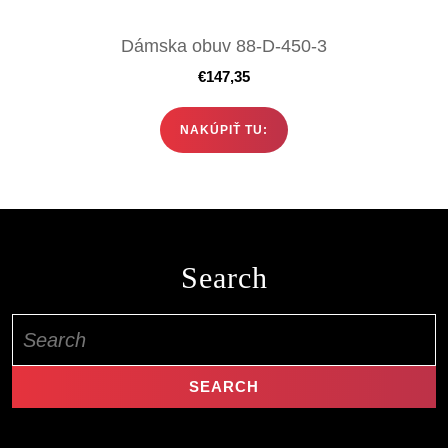
Dámska obuv 88-D-450-3
€
147,35
NAKÚPIŤ TU:
Search
Search
for: