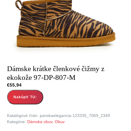
Dámske krátke členkové čižmy z
ekokože 97-DP-807-M
€
55,94
Nakúpiť TU:
Katalógové číslo:
panskaelegancia-123335_7069_2349
Kategórie:
Dámska obuv
,
Obuv