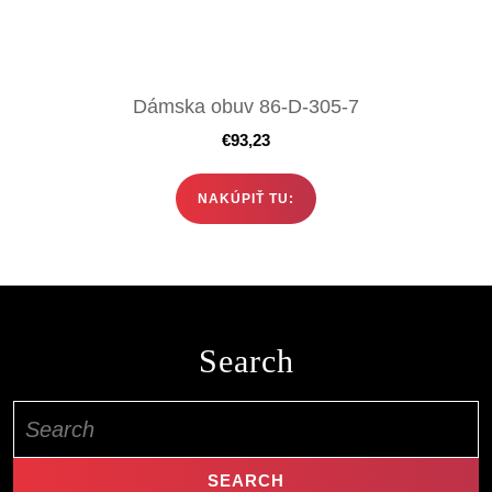
Dámska obuv 86-D-305-7
€
93,23
NAKÚPIŤ TU:
Search
Search
for: