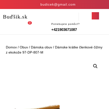
Skip
budicek@gmail.com
to
content
Open
Buďšik.sk
Skip
Button
to
0
Potrebujete pomôcť?
Login
shopping
content
+421903671087
/
cart
Register
Domov
/
Obuv
/
Dámska obuv
/ Dámske krátke členkové čižmy
z ekokože 97-DP-807-M