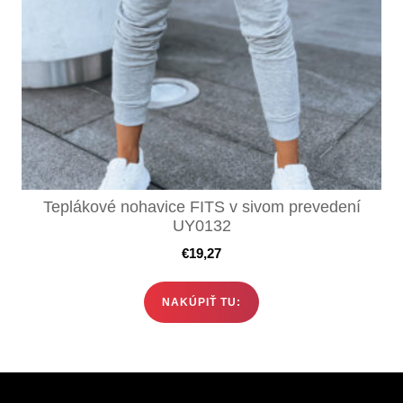
Teplákové nohavice FITS v sivom prevedení
UY0132
€
19,27
NAKÚPIŤ TU: