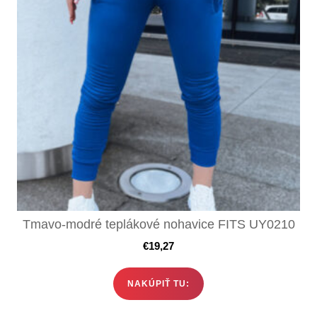
Tmavo-modré teplákové nohavice FITS UY0210
€
19,27
NAKÚPIŤ TU: