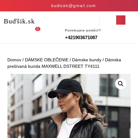
Skip
budicek@gmail.com
to
content
Open
Buďšik.sk
Skip
Button
to
0
Potrebujete pomôcť?
Login
shopping
content
+421903671087
/
cart
Register
Domov
/
DÁMSKE OBLEČENIE
/
Dámske bundy
/ Dámska
prešívaná bunda MAXWELL DSTREET TY4111