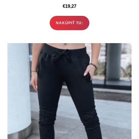
€
19,27
NAKÚPIŤ TU: