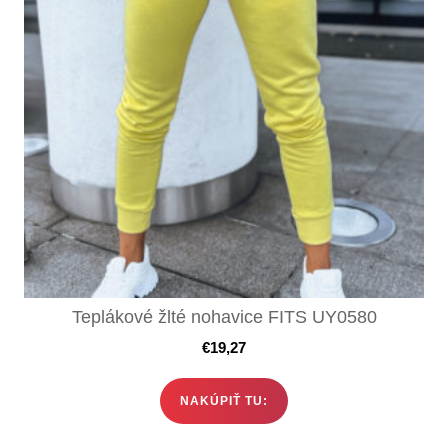
Teplákové žlté nohavice FITS UY0580
€
19,27
NAKÚPIŤ TU: