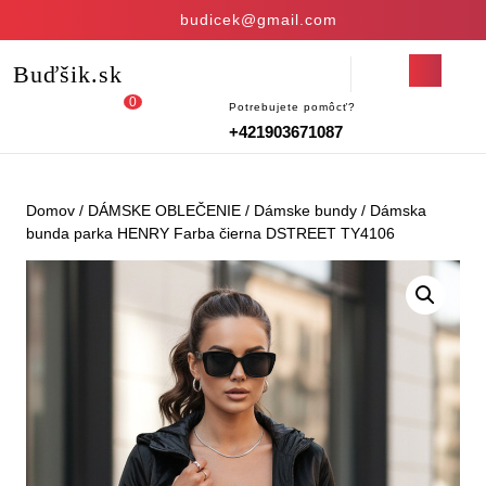
Skip
budicek@gmail.com
to
content
Open
Buďšik.sk
Skip
Button
to
0
Potrebujete pomôcť?
Login
shopping
content
+421903671087
/
cart
Register
Domov
/
DÁMSKE OBLEČENIE
/
Dámske bundy
/ Dámska
bunda parka HENRY Farba čierna DSTREET TY4106