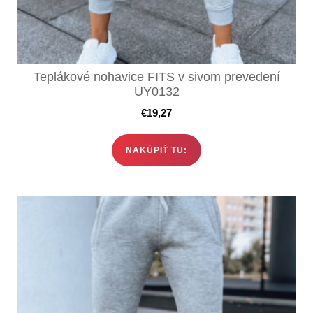
Teplákové nohavice FITS v sivom prevedení
UY0132
€
19,27
NAKÚPIŤ TU: