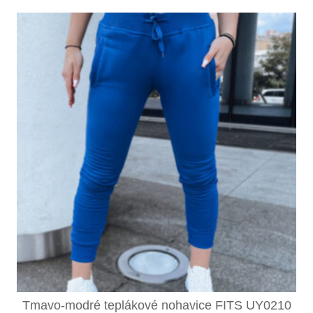
Tmavo-modré teplákové nohavice FITS UY0210