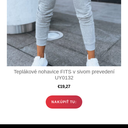
Teplákové nohavice FITS v sivom prevedení
UY0132
€
19,27
NAKÚPIŤ TU: