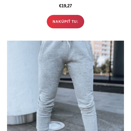
€
19,27
NAKÚPIŤ TU: