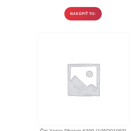
NAKÚPIŤ TU:
Čip Xerox Phaser 6300 (106R01083)