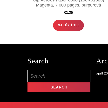
Magenta, 7 000 pages, purpurová
€
1,35
NAKÚPIŤ TU:
Search
Arc
Search
apríl 2
for: