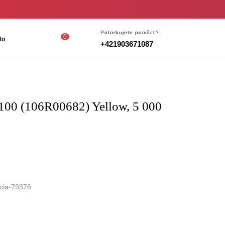
Login
shopping
Potrebujete pomôcť?
0
lo
+421903671087
/
cart
Register
100 (106R00682) Yellow, 5 000
cia-79376