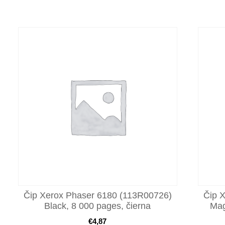
Čip Xerox Phaser 6180 (113R00726)
Čip 
Black, 8 000 pages, čierna
Mag
€
4,87