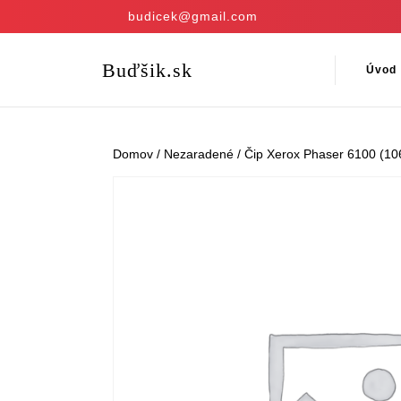
Skip
budicek@gmail.com
to
content
Skip
Buďšik.sk
Úvod
to
content
Domov
/
Nezaradené
/ Čip Xerox Phaser 6100 (106