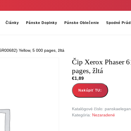
Články
Pánske Doplnky
Pánske Oblečenie
Spodné Prád
R00682) Yellow, 5 000 pages, žltá
Čip Xerox Phaser 6
pages, žltá
€
1,89
Nakúpiť TU:
Katalógové číslo:
panskaelegan
Kategória:
Nezaradené