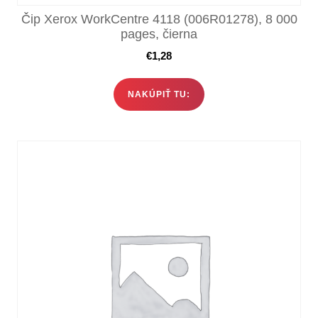
Čip Xerox WorkCentre 4118 (006R01278), 8 000
pages, čierna
€
1,28
NAKÚPIŤ TU: