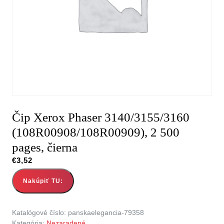
Čip Xerox Phaser 3140/3155/3160
(108R00908/108R00909), 2 500
pages, čierna
€
3,52
Nakúpiť TU:
Katalógové číslo:
panskaelegancia-79358
Kategória:
Nezaradené