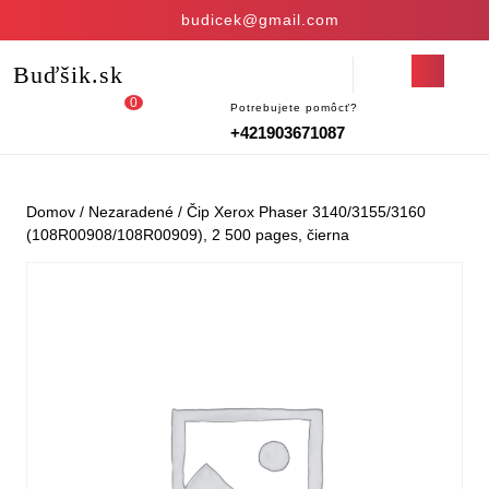
Skip
budicek@gmail.com
to
content
Open
Buďšik.sk
Skip
Button
to
0
Potrebujete pomôcť?
Login
shopping
content
+421903671087
/
cart
Register
Domov
/
Nezaradené
/ Čip Xerox Phaser 3140/3155/3160
(108R00908/108R00909), 2 500 pages, čierna