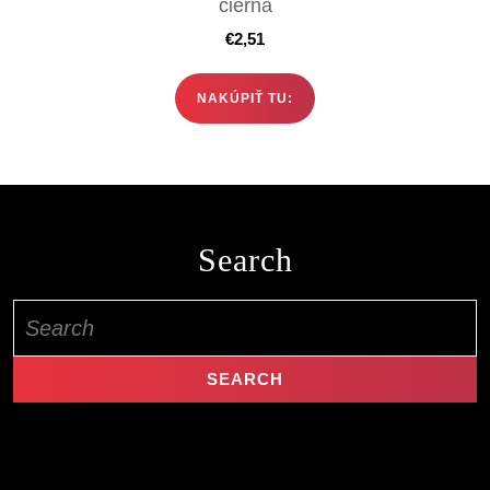
čierna
€
2,51
NAKÚPIŤ TU:
Search
Search
for: