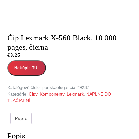
Čip Lexmark X-560 Black, 10 000
pages, čierna
€
3,25
Nakúpiť TU:
Katalógové číslo:
panskaelegancia-79237
Kategórie:
Čipy
,
Komponenty
,
Lexmark
,
NÁPLNE DO
TLAČIARNÍ
Popis
Popis