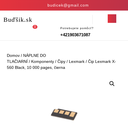
Skip
budicek@gmail.com
to
content
Open
Buďšik.sk
Skip
Button
to
0
Potrebujete pomôcť?
Login
shopping
content
+421903671087
/
cart
Register
Domov
/
NÁPLNE DO
TLAČIARNÍ
/
Komponenty
/
Čipy
/
Lexmark
/ Čip Lexmark X-
560 Black, 10 000 pages, čierna