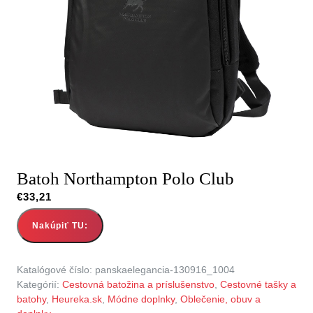
Batoh Northampton Polo Club
€
33,21
Nakúpiť TU:
Katalógové číslo:
panskaelegancia-130916_1004
Kategórií:
Cestovná batožina a príslušenstvo
,
Cestovné tašky a
batohy
,
Heureka.sk
,
Módne doplnky
,
Oblečenie, obuv a