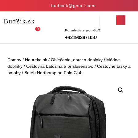
Skip
budicek@gmail.com
to
content
Open
Buďšik.sk
Skip
Button
to
0
Potrebujete pomôcť?
Login
shopping
content
+421903671087
/
cart
Register
Domov
/
Heureka.sk
/
Oblečenie, obuv a doplnky
/
Módne
doplnky
/
Cestovná batožina a príslušenstvo
/
Cestovné tašky a
batohy
/ Batoh Northampton Polo Club